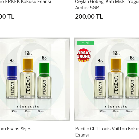
io ERKEK Kokusu Esansı
Ceylan Göbeği Katı Misk - Yoğu
Amber 5GR
00 TL
200.00 TL
YENİ
am Esans Şişesi
Pacific Chill Louis Vuitton Kok
Esansı