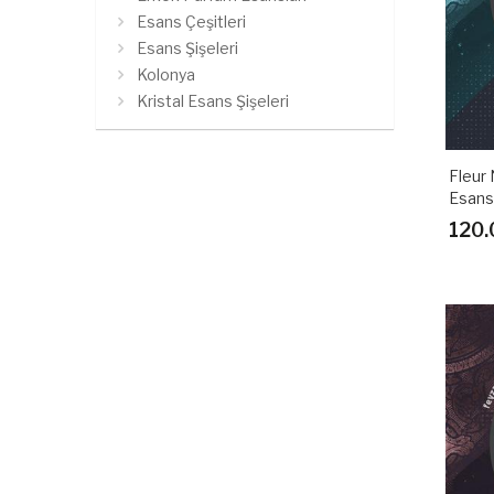
Esans Çeşitleri
Esans Şişeleri
Kolonya
Kristal Esans Şişeleri
Metal Esans Şişeleri
Meyve Esansları
Fleur 
Odunsu Esanslar
Esans
Ortam Kokuları
120.
Özel Set Kokular