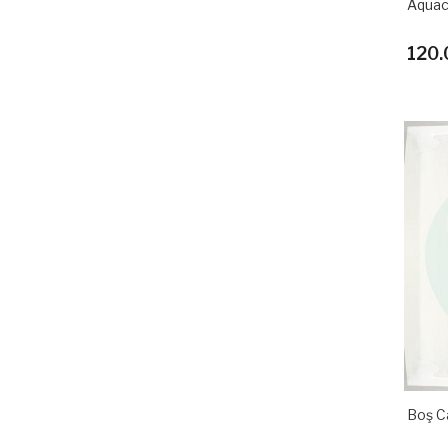
Aquac
120.
Boş C