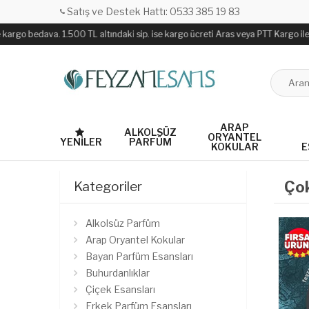
Satış ve Destek Hattı: 0533 385 19 83
bedava. 1.500 TL altındaki sip. ise kargo ücreti Aras veya PTT Kargo ile sabit 13
ARAP
ALKOLSÜZ
ORYANTEL
YENILER
PARFÜM
KOKULAR
E
Çok
Kategoriler
Alkolsüz Parfüm
Arap Oryantel Kokular
Bayan Parfüm Esansları
Buhurdanlıklar
Çiçek Esansları
Erkek Parfüm Esansları