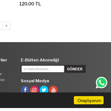
120.00 TL
iler
E-Bülten Aboneliği
ar
arı
Sosyal Medya
Onaylıyorum