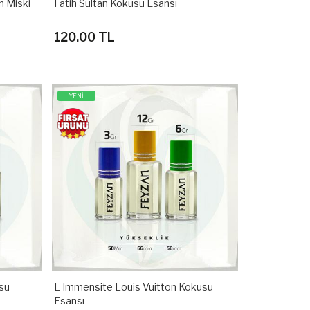
n Miski
Fatih Sultan Kokusu Esansı
120.00 TL
YENİ
usu
L Immensite Louis Vuitton Kokusu
Esansı