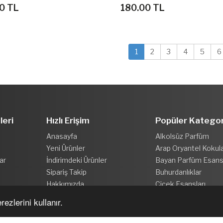
0 TL
180.00 TL
1
2
3
4
5
6
leri
Hızlı Erişim
Popüler Kategor
Anasayfa
Alkolsüz Parfüm
Yeni Ürünler
Arap Oryantel Kokul
ar
İndirimdeki Ürünler
Bayan Parfüm Esansl
Sipariş Takip
Buhurdanlıklar
Hakkımızda
Çiçek Esansları
ezlerini kullanır.