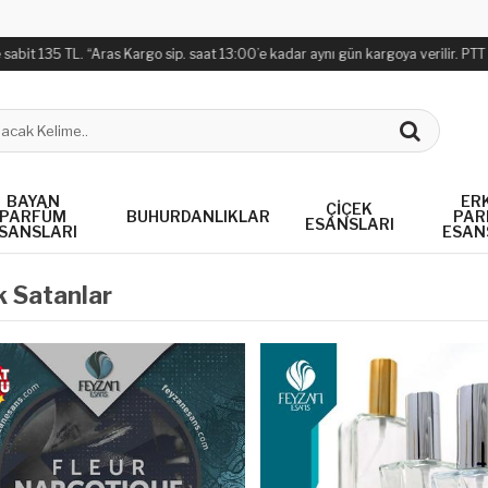
5 TL. “Aras Kargo sip. saat 13:00’e kadar aynı gün kargoya verilir. PTT Kargo si
BAYAN
ER
ÇIÇEK
PARFÜM
BUHURDANLIKLAR
PAR
ESANSLARI
SANSLARI
ESAN
 Satanlar