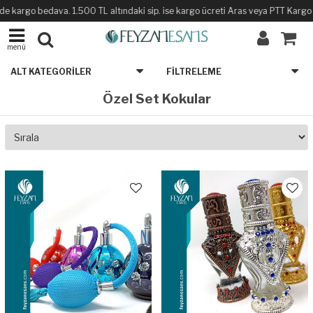
de kargo bedava. 1.500 TL altındaki sip. ise kargo ücreti Aras veya PTT Kargo ile
menü
ALT KATEGORILER
FILTRELEME
Özel Set Kokular