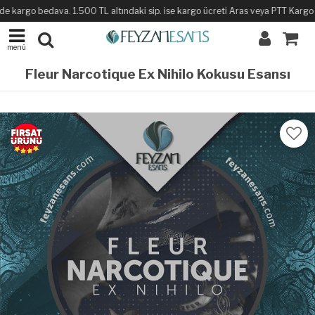
e kargo bedava. 1.500 TL altındaki sip. ise kargo ücreti Aras veya PTT Kargo ile 
menü
Fleur Narcotique Ex Nihilo Kokusu Esansı