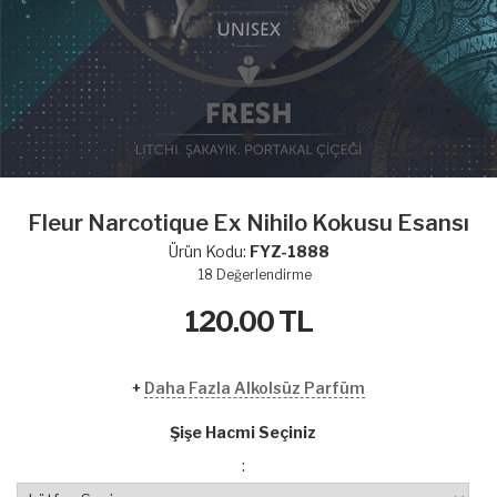
Fleur Narcotique Ex Nihilo Kokusu Esansı
Ürün Kodu:
FYZ-1888
18
Değerlendirme
120.00
TL
+
Daha Fazla Alkolsüz Parfüm
Şişe Hacmi Seçiniz
: