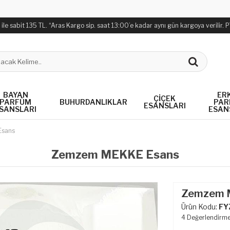
sabit 135 TL. “Aras Kargo sip. saat 13:00’e kadar aynı gün kargoya verilir. PTT K
BAYAN
ER
ÇIÇEK
PARFÜM
BUHURDANLIKLAR
PAR
ESANSLARI
SANSLARI
ESAN
Esans
Zemzem MEKKE Esans
Zemzem 
Ürün Kodu:
FY
4
Değerlendirm