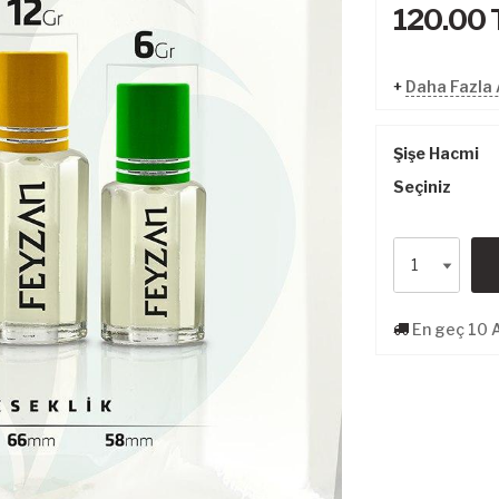
120.00
+
Daha Fazla 
Şişe Hacmi
Seçiniz
En geç 10 