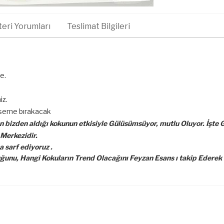
eri Yorumları
Teslimat Bilgileri
de.
iz.
mseme bırakacak
 bizden aldığı kokunun etkisiyle Gülüsümsüyor, mutlu Oluyor. İşte G
 Merkezidir.
 sarf ediyoruz .
unu, Hangi Kokuların Trend Olacağını Feyzan Esans ı takip Ederek 