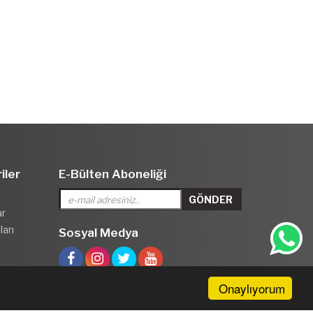
iler
E-Bülten Aboneliği
ar
arı
Sosyal Medya
Onaylıyorum