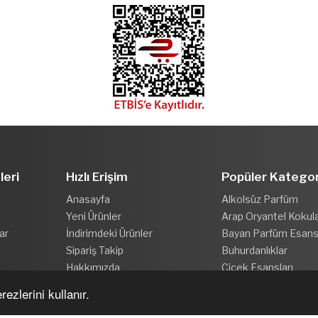
leri
Hızlı Erişim
Popüler Kategor
Anasayfa
Alkolsüz Parfüm
Yeni Ürünler
Arap Oryantel Kokul
ar
İndirimdeki Ürünler
Bayan Parfüm Esansl
Sipariş Takip
Buhurdanlıklar
Hakkımızda
Çiçek Esansları
ezlerini kullanır.