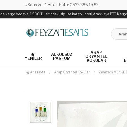
Satış ve Destek Hattı: 0533 385 19 83
e kargo bedava. 1.500 TL altındaki sip. ise kargo ücreti Aras veya PTT Kargo ile 
ARAP
ALKOLSÜZ
ORYANTEL
YENILER
PARFÜM
KOKULAR
E
Anasayfa
Arap Oryantel Kokular
Zemzem MEKKE 