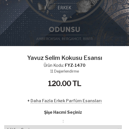
Yavuz Selim Kokusu Esansı
Ürün Kodu:
FYZ-1470
11
Değerlendirme
120.00
TL
+
Daha Fazla Erkek Parfüm Esansları
Şişe Hacmi Seçiniz
: