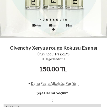
Givenchy Xeryus rouge Kokusu Esansı
Ürün Kodu:
FYZ-175
0
Değerlendirme
150.00
TL
+
Daha Fazla Alkolsüz Parfüm
Şişe Hacmi Seçiniz
: