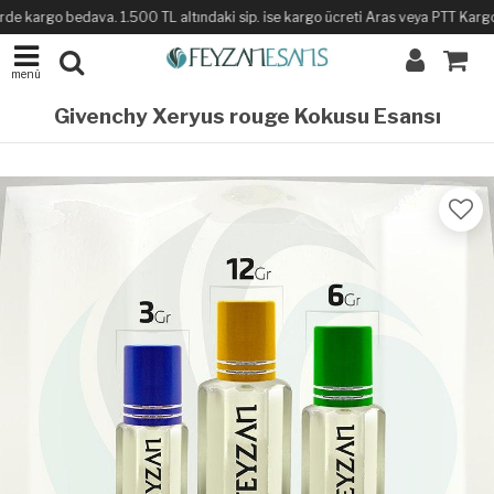
de kargo bedava. 1.500 TL altındaki sip. ise kargo ücreti Aras veya PTT Kargo il
menü
Givenchy Xeryus rouge Kokusu Esansı