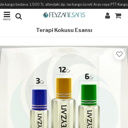
de kargo bedava. 1.500 TL altındaki sip. ise kargo ücreti Aras veya PTT Kargo ile
menü
Terapi Kokusu Esansı