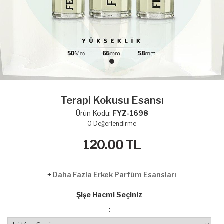
Terapi Kokusu Esansı
Ürün Kodu:
FYZ-1698
0
Değerlendirme
120.00
TL
+
Daha Fazla Erkek Parfüm Esansları
Şişe Hacmi Seçiniz
: