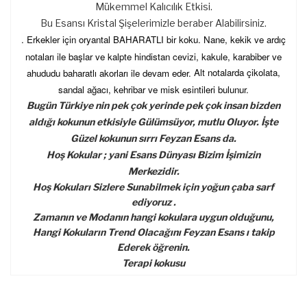
Mükemmel Kalıcılık Etkisi.
Bu Esansı Kristal Şişelerimizle beraber Alabilirsiniz.
. Erkekler için oryantal BAHARATLI bir koku.
Nane, kekik ve ardıç
notaları ile başlar ve kalpte hindistan cevizi, kakule, karabiber ve
Alt notalarda çikolata,
ahududu baharatlı akorları ile devam eder.
sandal ağacı, kehribar ve misk esintileri bulunur.
Bugün Türkiye nin pek çok yerinde pek çok insan bizden
aldığı kokunun etkisiyle Gülümsüyor, mutlu Oluyor. İşte
Güzel kokunun sırrı Feyzan Esans da.
Hoş Kokular ; yani Esans Dünyası Bizim İşimizin
Merkezidir.
Hoş Kokuları Sizlere Sunabilmek için yoğun çaba sarf
ediyoruz .
Zamanın ve Modanın hangi kokulara uygun olduğunu,
Hangi Kokuların Trend Olacağını Feyzan Esans ı takip
Ederek öğrenin.
​Terapi kokusu