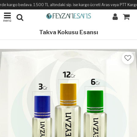
rde kargo bedava. 1.500 TL altındaki sip. ise kargo ücreti Aras veya PTT Kargo il
menü
Takva Kokusu Esansı