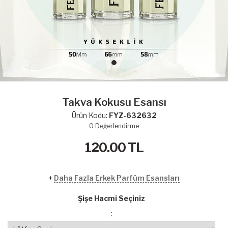
Takva Kokusu Esansı
Ürün Kodu:
FYZ-632632
0
Değerlendirme
120.00
TL
+
Daha Fazla Erkek Parfüm Esansları
Şişe Hacmi Seçiniz
: