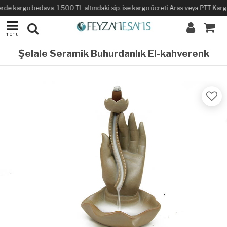
rde kargo bedava. 1.500 TL altındaki sip. ise kargo ücreti Aras veya PTT Kargo i
menü
Şelale Seramik Buhurdanlık El-kahverenk