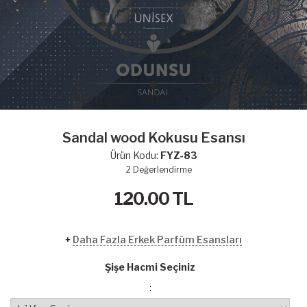
Sandal wood Kokusu Esansı
Ürün Kodu:
FYZ-83
2
Değerlendirme
120.00
TL
+
Daha Fazla Erkek Parfüm Esansları
Şişe Hacmi Seçiniz
: