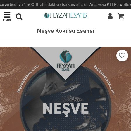
rgo bedava. 1.500 TL altındaki sip. ise kargo ücreti Aras veya PTT Kargo ile sab
menü
Neşve Kokusu Esansı