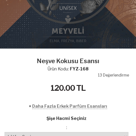
Neşve Kokusu Esansı
Ürün Kodu:
FYZ-168
13
Değerlendirme
120.00
TL
+
Daha Fazla Erkek Parfüm Esansları
Şişe Hacmi Seçiniz
: