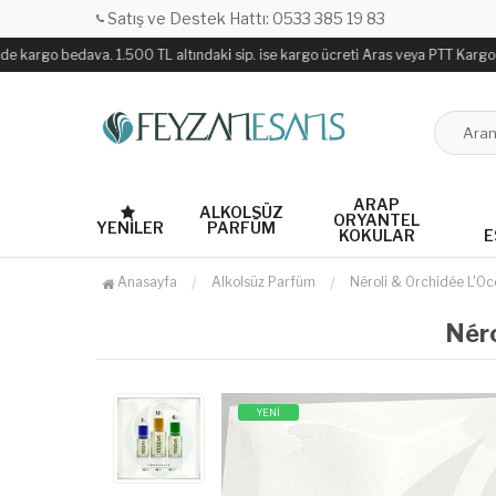
Satış ve Destek Hattı: 0533 385 19 83
 kargo bedava. 1.500 TL altındaki sip. ise kargo ücreti Aras veya PTT Kargo ile s
ARAP
ALKOLSÜZ
ORYANTEL
YENILER
PARFÜM
KOKULAR
E
Anasayfa
Alkolsüz Parfüm
Néroli & Orchidée L'Oc
Néro
YENİ