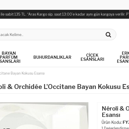
abit 135 TL. “Aras Kargo sip. saat 13:00’e kadar aynı gün kargoya verilir. PTT K
BAYAN
ER
ÇIÇEK
PARFÜM
BUHURDANLIKLAR
PAR
ESANSLARI
SANSLARI
ESAN
citane Bayan Kokusu Esansı
li & Orchidée L'Occitane Bayan Kokusu E
Néroli & 
Esansı
Ürün Kodu:
FY
1
Değerlendirme