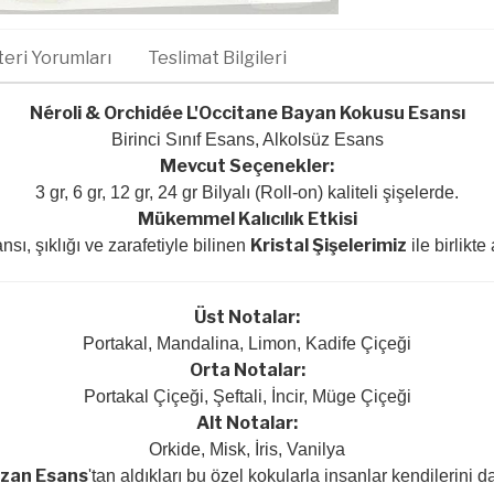
eri Yorumları
Teslimat Bilgileri
Néroli & Orchidée L'Occitane Bayan Kokusu Esansı
Birinci Sınıf Esans, Alkolsüz Esans
Mevcut Seçenekler:
3 gr, 6 gr, 12 gr, 24 gr Bilyalı (Roll-on) kaliteli şişelerde.
Mükemmel Kalıcılık Etkisi
Kristal Şişelerimiz
sı, şıklığı ve zarafetiyle bilinen
ile birlikte 
Üst Notalar:
Portakal, Mandalina, Limon, Kadife Çiçeği
Orta Notalar:
Portakal Çiçeği, Şeftali, İncir, Müge Çiçeği
Alt Notalar:
Orkide, Misk, İris, Vanilya
zan Esans
'tan aldıkları bu özel kokularla insanlar kendilerini 