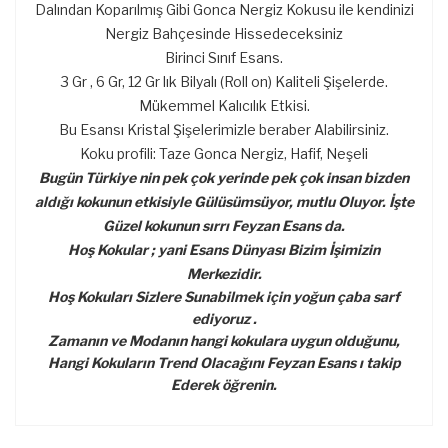
Dalından Koparılmış Gibi Gonca Nergiz Kokusu ile kendinizi
Nergiz Bahçesinde Hissedeceksiniz
Birinci Sınıf Esans.
3 Gr , 6 Gr, 12 Gr lık Bilyalı (Roll on) Kaliteli Şişelerde.
Mükemmel Kalıcılık Etkisi.
Bu Esansı Kristal Şişelerimizle beraber Alabilirsiniz.
Koku profili: Taze Gonca Nergiz, Hafif, Neşeli
Bugün Türkiye nin pek çok yerinde pek çok insan bizden
aldığı kokunun etkisiyle Gülüsümsüyor, mutlu Oluyor. İşte
Güzel kokunun sırrı Feyzan Esans da.
Hoş Kokular ; yani Esans Dünyası Bizim İşimizin
Merkezidir.
Hoş Kokuları Sizlere Sunabilmek için yoğun çaba sarf
ediyoruz .
Zamanın ve Modanın hangi kokulara uygun olduğunu,
Hangi Kokuların Trend Olacağını Feyzan Esans ı takip
Ederek öğrenin.