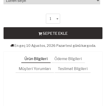
SEPETE EKLE
En geç 10 Ağustos, 2026 Pazartesi günü kargoda.
Ürün Bilgileri
Ödeme Bilgileri
Müşteri Yorumları
Teslimat Bilgileri
Ne
Çi
K
Es