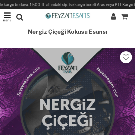
 kargo bedava. 1.500 TL altındaki sip. ise kargo ücreti Aras veya PTT Kargo ile 
menü
Nergiz Çiçeği Kokusu Esansı