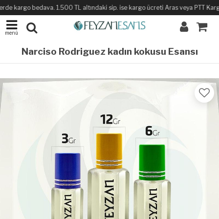
rde kargo bedava. 1.500 TL altındaki sip. ise kargo ücreti Aras veya PTT Kargo i
menü
Narciso Rodriguez kadın kokusu Esansı