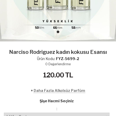
Narciso Rodriguez kadın kokusu Esansı
Ürün Kodu:
FYZ-5699-2
0
Değerlendirme
120.00
TL
+
Daha Fazla Alkolsüz Parfüm
Şişe Hacmi Seçiniz
: