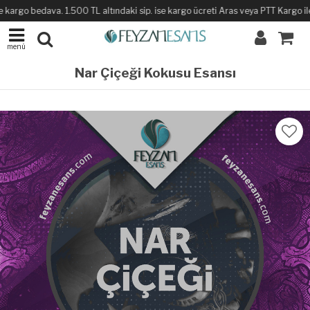
kargo bedava. 1.500 TL altındaki sip. ise kargo ücreti Aras veya PTT Kargo ile s
menü
Nar Çiçeği Kokusu Esansı