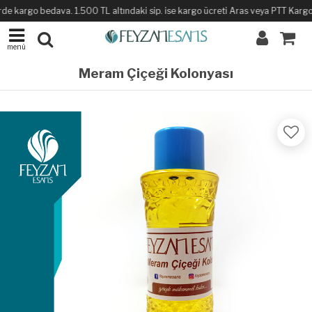
de kargo bedava. 1.500 TL altındaki sip. ise kargo ücreti Aras veya PTT Kargo il
menü
Meram Çiçeği Kolonyası