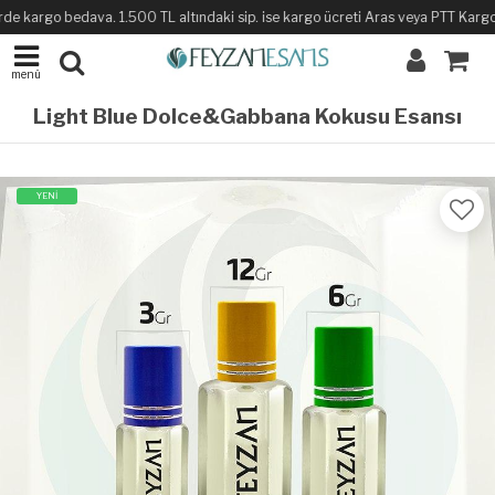
de kargo bedava. 1.500 TL altındaki sip. ise kargo ücreti Aras veya PTT Kargo il
menü
Light Blue Dolce&Gabbana Kokusu Esansı
YENİ