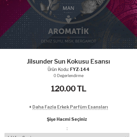
Jilsunder Sun Kokusu Esansı
Ürün Kodu:
FYZ-144
0
Değerlendirme
120.00
TL
+
Daha Fazla Erkek Parfüm Esansları
Şişe Hacmi Seçiniz
: