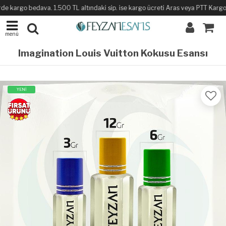
de kargo bedava. 1.500 TL altındaki sip. ise kargo ücreti Aras veya PTT Kargo ile
menü
Imagination Louis Vuitton Kokusu Esansı
YENİ