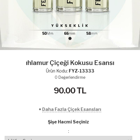
ıhlamur Çiçeği Kokusu Esansı
Ürün Kodu:
FYZ-13333
0
Değerlendirme
90.00
TL
+
Daha Fazla Çiçek Esansları
Şişe Hacmi Seçiniz
: