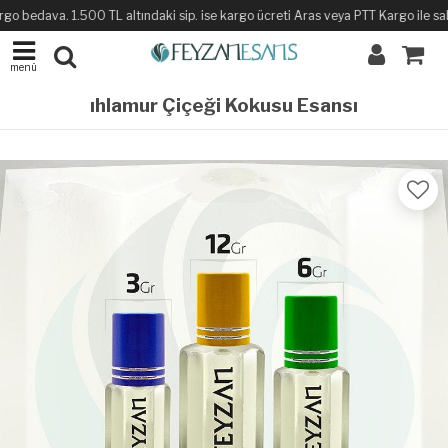
go bedava. 1.500 TL altındaki sip. ise kargo ücreti Aras veya PTT Kargo ile sabit
menü
ıhlamur Çiçeği Kokusu Esansı