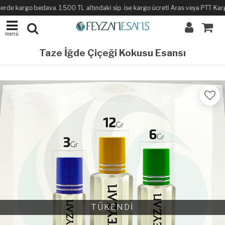
erde kargo bedava. 1.500 TL altındaki sip. ise kargo ücreti Aras veya PTT Kargo i
menü
Taze İğde Çiçeği Kokusu Esansı
TÜKENDİ