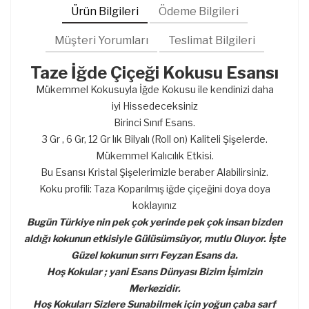
Ürün Bilgileri
Ödeme Bilgileri
Müşteri Yorumları
Teslimat Bilgileri
Taze İğde Çiçeği Kokusu Esansı
Mükemmel Kokusuyla İğde Kokusu ile kendinizi daha
iyi Hissedeceksiniz
Birinci Sınıf Esans.
3 Gr , 6 Gr, 12 Gr lık Bilyalı (Roll on) Kaliteli Şişelerde.
Mükemmel Kalıcılık Etkisi.
Bu Esansı Kristal Şişelerimizle beraber Alabilirsiniz.
Koku profili: Taza Koparılmış iğde çiçeğini doya doya
koklayınız
Bugün Türkiye nin pek çok yerinde pek çok insan bizden
aldığı kokunun etkisiyle Gülüsümsüyor, mutlu Oluyor. İşte
Güzel kokunun sırrı Feyzan Esans da.
Hoş Kokular ; yani Esans Dünyası Bizim İşimizin
Merkezidir.
Hoş Kokuları Sizlere Sunabilmek için yoğun çaba sarf