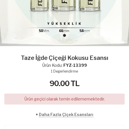
Taze İğde Çiçeği Kokusu Esansı
Ürün Kodu:
FYZ-13399
1
Değerlendirme
90.00
TL
Ürün geçici olarak temin edilememektedir.
+
Daha Fazla Çiçek Esansları