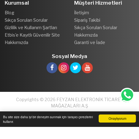
Kurumsal
Müşteri Hizmetleri
Blog
İletişim
Sıkça Sorulan Sorular
Sipariş Takibi
Gizlilik ve Kullanım Şartları
Sıkça Sorulan Sorular
Etbis'e Kayıtlı Güvenilir Site
Hakkımızda
Hakkımızda
Garanti ve İade
Sosyal Medya
Copyrights © 2026 FEYZAN ELEKTRONİK TİCARET
MAĞAZALARI A.Ş
Bu site size daha iyi bir deneyim sunmak için tarayıcı çerezlerini
Onaylıyorum
kullanır.
Anasayfa
Üye Girişi
Sepetim
Sipariş Takibi
İletişim