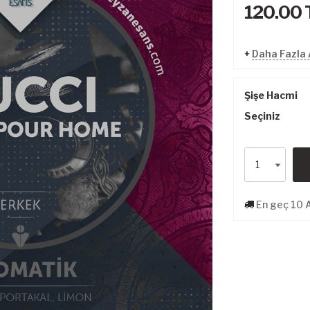
120.00
+
Daha Fazla 
Şişe Hacmi
Seçiniz
En geç 10 