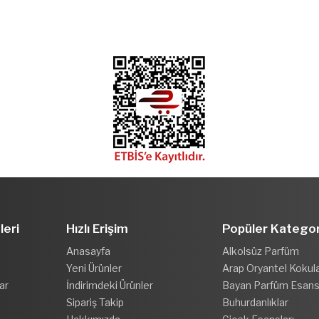
leri
Hızlı Erişim
Popüler Kategor
Anasayfa
Alkolsüz Parfüm
Yeni Ürünler
Arap Oryantel Kokul
ar
İndirimdeki Ürünler
Bayan Parfüm Esansl
Sipariş Takip
Buhurdanlıklar