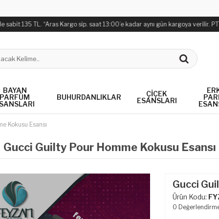
bit 135 TL. “Aras Kargo sip. saat 13:00’e kadar aynı gün kargoya verilir. PTT Kar
BAYAN
ER
ÇIÇEK
PARFÜM
BUHURDANLIKLAR
PAR
ESANSLARI
SANSLARI
ESAN
me Kokusu Esansı
Gucci Guilty Pour Homme Kokusu Esansı
Gucci Gui
Ürün Kodu:
FY
0
Değerlendirm