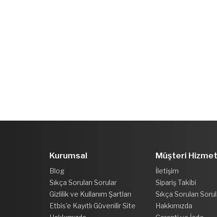
Kurumsal
Müşteri Hizmet
Blog
İletişim
Sıkça Sorulan Sorular
Sipariş Takibi
Gizlilik ve Kullanım Şartları
Sıkça Sorulan Sorul
Etbis'e Kayıtlı Güvenilir Site
Hakkımızda