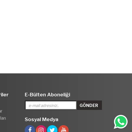
iler
E-Bülten Aboneliği
ar
arı
Sosyal Medya