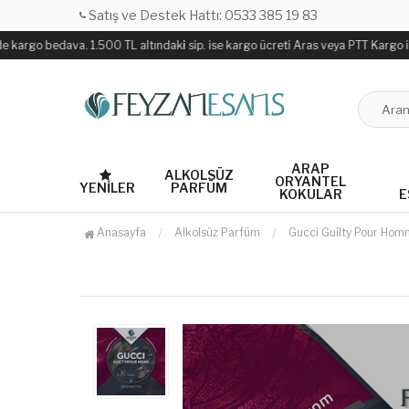
Satış ve Destek Hattı: 0533 385 19 83
argo bedava. 1.500 TL altındaki sip. ise kargo ücreti Aras veya PTT Kargo ile sa
ARAP
ALKOLSÜZ
ORYANTEL
YENILER
PARFÜM
KOKULAR
E
Anasayfa
Alkolsüz Parfüm
Gucci Guilty Pour Hom