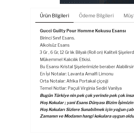
Ürün Bilgileri
Ödeme Bilgileri
Müşt
Gucci Guilty Pour Homme Kokusu Esansı
Birinci Sınıf Esans.
Alkolsüz Esans
3 Gr , 6 Gr, 12 Gr lık Bilyalı (Roll on) Kaliteli Şişeler
Mükemmel Kalıcılık Etkisi.
Bu Esansı Kristal Şişelerimizle beraber Alabilirsin
En İyi Notalar: Lavanta Amalfi Limonu
Orta Notalar: Afrika Portakal çiçeği
Temel Notlar: Paçuli Virginia Sediri Vanilya
Bugün Türkiye nin pek çok yerinde pek çok insan
Hoş Kokular ; yani Esans Dünyası Bizim İşimizin
Hoş Kokuları Sizlere Sunabilmek için yoğun çaba
Zamanın ve Modanın hangi kokulara uygun olduğ