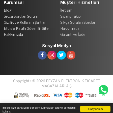
Kurumsal
Müşteri Hizmetleri
Blog
İletişim
Sıkça Sorulan Sorular
Sipariş Takibi
Gizlilik ve Kullanım Şartları
Sıkça Sorulan Sorular
Etbis'e Kayıtlı Güvenilir Site
Hakkımızda
Hakkımızda
Garanti ve İade
Sosyal Medya
Copyrights © 2026 FEYZAN ELEKTRONİK TİCARET
MAĞAZALARI A.Ş
Bu site size daha iyi bir deneyim sunmak için tarayıcı çerezlerini
Onaylıyorum
kullanır.
Anasayfa
Üye Girişi
Sepetim
Sipariş Takibi
İletişim