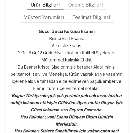
Ürün Bilgileri
Ödeme Bilgileri
Müşteri Yorumları
Teslimat Bilgileri
Gucci Gucci ​​Kokusu Esansı
Birinci Sınıf Esans.
Alkolsüz Esans
3 Gr , 6 Gr, 12 Gr lık Bilyalı (Roll on) Kaliteli Şişelerde.
Mükemmel Kalıcılık Etkisi.
Bu Esansı Kristal Şişelerimizle beraber Alabilirsiniz.
bergamot, selvi ve Menekşe, tütün yaprakları ve yasemin
içeren kalp ve tahtadan elde edilmeyen paçuli, amber ve
Elemi - tütsü içeren temel notalar.
Bugün Türkiye nin pek çok yerinde pek çok insan bizden
aldığı kokunun etkisiyle Gülüsümsüyor, mutlu Oluyor. İşte
Güzel kokunun sırrı Feyzan Esans da.
Hoş Kokular ; yani Esans Dünyası Bizim İşimizin
Merkezidir.
Hoş Kokuları Sizlere Sunabilmek için yoğun çaba sarf