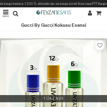
de kargo bedava. 1.500 TL altındaki sip. ise kargo ücreti Aras veya PTT Kargo ile
menü
Gucci By Gucci Kokusu Esansi
TÜKENDİ