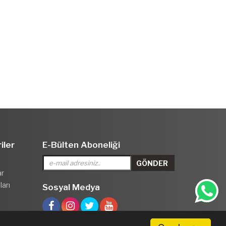
iler
E-Bülten Aboneliği
ar
arı
Sosyal Medya