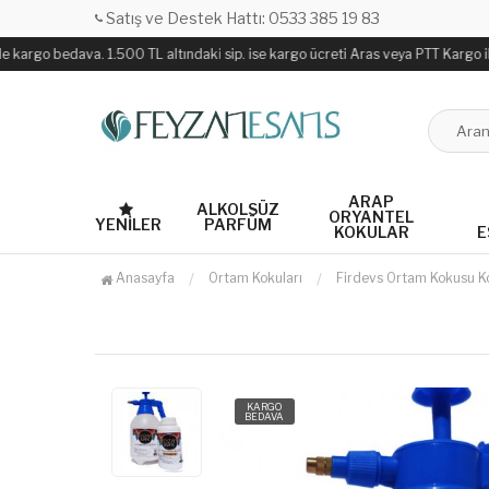
Satış ve Destek Hattı: 0533 385 19 83
argo bedava. 1.500 TL altındaki sip. ise kargo ücreti Aras veya PTT Kargo ile sa
ARAP
ALKOLSÜZ
ORYANTEL
YENILER
PARFÜM
KOKULAR
E
Anasayfa
Ortam Kokuları
Firdevs Ortam Kokusu K
KARGO
BEDAVA