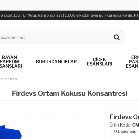
bit 135 TL. “Aras Kargo sip. saat 13:00’e kadar aynı gün kargoya verilir. PTT Kar
BAYAN
ER
ÇIÇEK
PARFÜM
BUHURDANLIKLAR
PAR
ESANSLARI
SANSLARI
ESAN
onsantresi
Firdevs Ortam Kokusu Konsantresi
Firdevs O
Ürün Kodu:
CM
0
Değerlendi