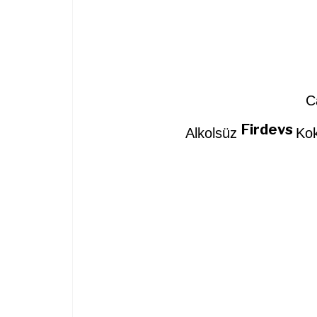
C
Firdevs
Alkolsüz
Kok