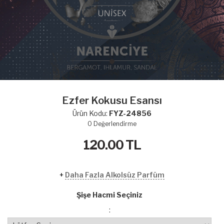
Ezfer Kokusu Esansı
Ürün Kodu:
FYZ-24856
0
Değerlendirme
120.00
TL
+
Daha Fazla Alkolsüz Parfüm
Şişe Hacmi Seçiniz
: