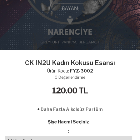
CK IN2U Kadın Kokusu Esansı
Ürün Kodu:
FYZ-3002
0
Değerlendirme
120.00
TL
+
Daha Fazla Alkolsüz Parfüm
Şişe Hacmi Seçiniz
: