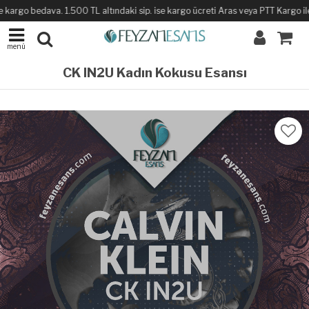
kargo bedava. 1.500 TL altındaki sip. ise kargo ücreti Aras veya PTT Kargo ile s
menü
CK IN2U Kadın Kokusu Esansı