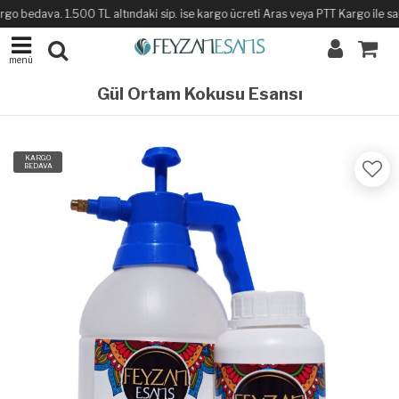
o bedava. 1.500 TL altındaki sip. ise kargo ücreti Aras veya PTT Kargo ile sabit
menü
Gül Ortam Kokusu Esansı
KARGO
BEDAVA