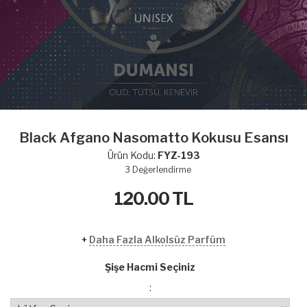
Black Afgano Nasomatto Kokusu Esansı
Ürün Kodu:
FYZ-193
3
Değerlendirme
120.00
TL
+
Daha Fazla Alkolsüz Parfüm
Şişe Hacmi Seçiniz
: