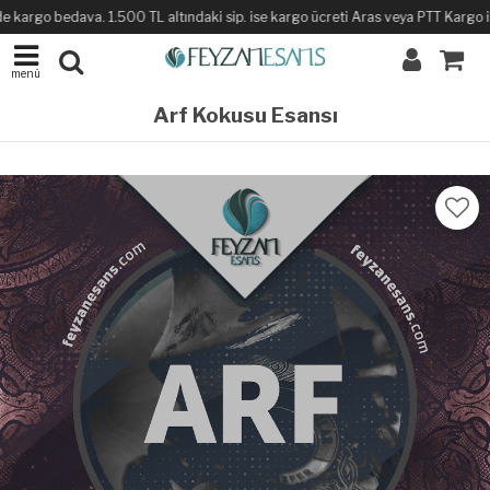
 kargo bedava. 1.500 TL altındaki sip. ise kargo ücreti Aras veya PTT Kargo ile 
menü
Arf Kokusu Esansı