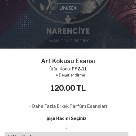
Arf Kokusu Esansı
Ürün Kodu:
FYZ-11
4
Değerlendirme
120.00
TL
+
Daha Fazla Erkek Parfüm Esansları
Şişe Hacmi Seçiniz
: