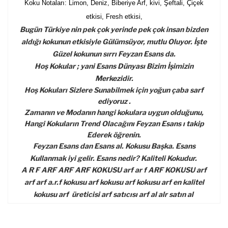
Koku Notaları: Limon, Deniz, Biberiye Arf, kivi, Şeftali, Çiçek
etkisi, Fresh etkisi,
Bugün Türkiye nin pek çok yerinde pek çok insan bizden
aldığı kokunun etkisiyle Gülümsüyor, mutlu Oluyor. İşte
Güzel kokunun sırrı Feyzan Esans da.
Hoş Kokular ; yani Esans Dünyası Bizim İşimizin
Merkezidir.
Hoş Kokuları Sizlere Sunabilmek için yoğun çaba sarf
ediyoruz .
Zamanın ve Modanın hangi kokulara uygun olduğunu,
Hangi Kokuların Trend Olacağını Feyzan Esans ı takip
Ederek öğrenin.
Feyzan Esans dan Esans al. Kokusu Başka. Esans
Kullanmak iyi gelir. Esans nedir? Kaliteli Kokudur.
A R F ARF ARF ARF KOKUSU arf ar f ARF KOKUSU arf
arf arf a.r.f kokusu arf kokusu arf kokusu arf en kalitel
kokusu arf üreticisi arf satıcısı arf al alr satın al