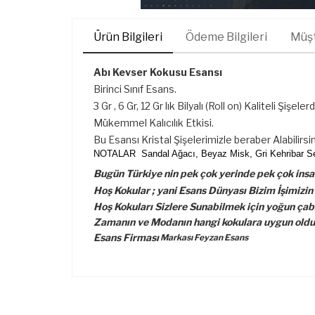
Ürün Bilgileri
Ödeme Bilgileri
Müşt
Abı Kevser Kokusu Esansı
Birinci Sınıf Esans.
3 Gr , 6 Gr, 12 Gr lık Bilyalı (Roll on) Kaliteli Şişeler
Mükemmel Kalıcılık Etkisi.
Bu Esansı Kristal Şişelerimizle beraber Alabilirsin
NOTALAR S
andal Ağacı, Beyaz Misk, Gri Kehribar S
Bugün Türkiye nin pek çok yerinde pek çok insan
Hoş Kokular ; yani Esans Dünyası Bizim İşimizin
Hoş Kokuları Sizlere Sunabilmek için yoğun çaba
Zamanın ve Modanın hangi kokulara uygun olduğu
Esans Firması
Markası Feyzan Esans