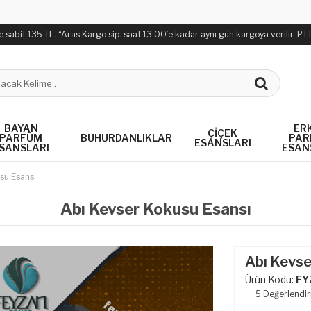
it 135 TL. “Aras Kargo sip. saat 13:00’e kadar aynı gün kargoya verilir. PTT Karg
BAYAN
ER
ÇIÇEK
PARFÜM
BUHURDANLIKLAR
PAR
ESANSLARI
SANSLARI
ESAN
su Esansı
Abı Kevser Kokusu Esansı
Abı Kevse
Ürün Kodu:
FY
5
Değerlendi