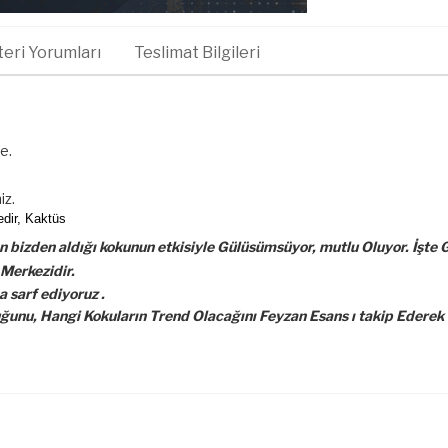
eri Yorumları
Teslimat Bilgileri
de.
iz.
edir, Kaktüs
 bizden aldığı kokunun etkisiyle Gülüsümsüyor, mutlu Oluyor. İşte G
 Merkezidir.
 sarf ediyoruz .
nu, Hangi Kokuların Trend Olacağını Feyzan Esans ı takip Ederek ö