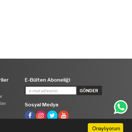
iler
E-Bülten Aboneliği
ar
arı
Sosyal Medya
Onaylıyorum