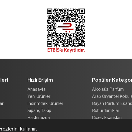
leri
Hızlı Erişim
Popüler Kategor
Anasayfa
Alkolsüz Parfüm
Yeni Ürünler
Arap Oryantel Kokul
ar
İndirimdeki Ürünler
Bayan Parfüm Esansl
Sipariş Takip
Buhurdanlıklar
Hakkımızda
Çiçek Esansları
ezlerini kullanır.