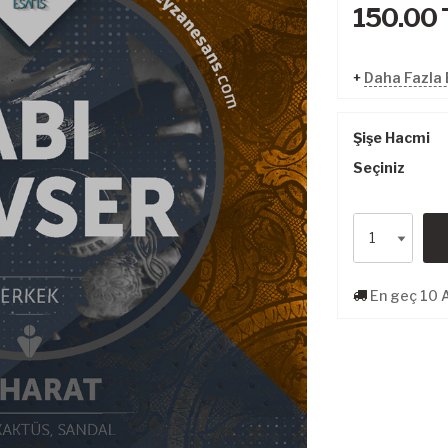
150.00
+
Daha Fazla 
Şişe Hacmi
Seçiniz
En geç 10 