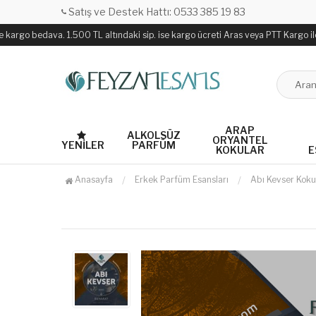
Satış ve Destek Hattı: 0533 385 19 83
rgo bedava. 1.500 TL altındaki sip. ise kargo ücreti Aras veya PTT Kargo ile sab
ARAP
ALKOLSÜZ
ORYANTEL
YENILER
PARFÜM
KOKULAR
E
Anasayfa
Erkek Parfüm Esansları
Abı Kevser Koku