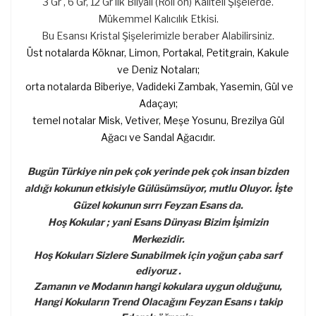
3 Gr , 6 Gr, 12 Gr lık Bilyalı (Roll on) Kaliteli Şişelerde.
Mükemmel Kalıcılık Etkisi.
Bu Esansı Kristal Şişelerimizle beraber Alabilirsiniz.
Üst notalarda Köknar, Limon, Portakal, Petitgrain, Kakule
ve Deniz Notaları;
orta notalarda Biberiye, Vadideki Zambak, Yasemin, Gül ve
Adaçayı;
temel notalar Misk, Vetiver, Meşe Yosunu, Brezilya Gül
Ağacı ve Sandal Ağacıdır.
Bugün Türkiye nin pek çok yerinde pek çok insan bizden
aldığı kokunun etkisiyle Gülüsümsüyor, mutlu Oluyor. İşte
Güzel kokunun sırrı Feyzan Esans da.
Hoş Kokular ; yani Esans Dünyası Bizim İşimizin
Merkezidir.
Hoş Kokuları Sizlere Sunabilmek için yoğun çaba sarf
ediyoruz .
Zamanın ve Modanın hangi kokulara uygun olduğunu,
Hangi Kokuların Trend Olacağını Feyzan Esans ı takip