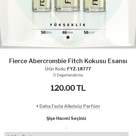
Fierce Abercrombie Fitch Kokusu Esansı
Ürün Kodu:
FYZ-18777
0
Değerlendirme
120.00
TL
+
Daha Fazla Alkolsüz Parfüm
Şişe Hacmi Seçiniz
: