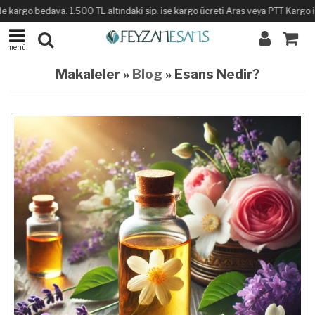
kargo bedava. 1.500 TL altındaki sip. ise kargo ücreti Aras veya PTT Kargo ile s
menü
Makaleler »
Blog
» Esans Nedir?